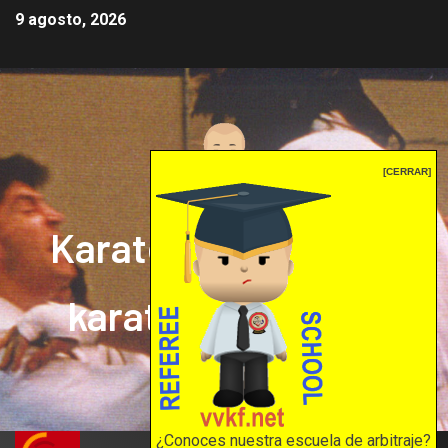
9 agosto, 2026
[CERRAR]
Karate mrprepor: el
karate en internet
El karate en internet
¿Conoces nuestra escuela de arbitraje?