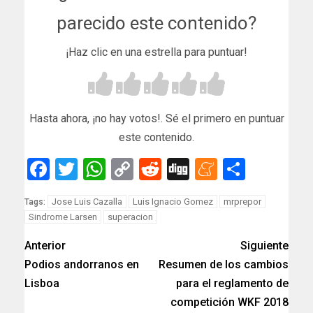
parecido este contenido?
¡Haz clic en una estrella para puntuar!
Hasta ahora, ¡no hay votos!. Sé el primero en puntuar
este contenido.
Facebook
Twitter
WhatsApp
Copy
Reddit
Digg
Meneam
Compar
Link
Jose Luis Cazalla
Luis Ignacio Gomez
mrprepor
Tags:
Sindrome Larsen
superacion
Anterior
Siguiente
Podios andorranos en
Resumen de los cambios
Lisboa
para el reglamento de
competición WKF 2018