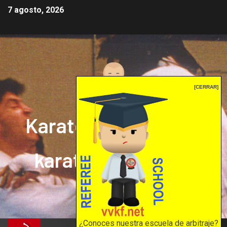
7 agosto, 2026
[CERRAR]
Karate mrprepor: el
karate en internet
El karate en internet
¿Conoces nuestra escuela de arbitraje?