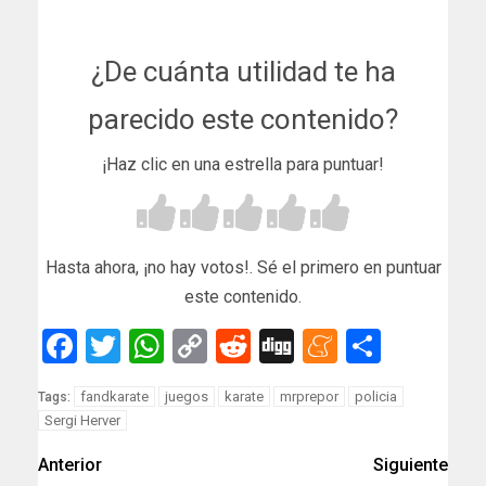
¿De cuánta utilidad te ha
parecido este contenido?
¡Haz clic en una estrella para puntuar!
Hasta ahora, ¡no hay votos!. Sé el primero en puntuar
este contenido.
Facebook
Twitter
WhatsApp
Copy
Reddit
Digg
Meneam
Compar
Link
fandkarate
juegos
karate
mrprepor
policia
Tags:
Sergi Herver
Anterior
Siguiente