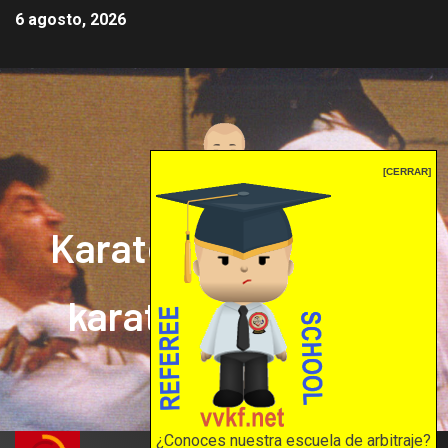
6 agosto, 2026
[CERRAR]
Karate mrprepor: el
karate en internet
El karate en internet
¿Conoces nuestra escuela de arbitraje?