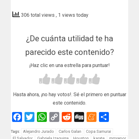
eluniversitario
306 total views
, 1 views today
¿De cuánta utilidad te ha
parecido este contenido?
¡Haz clic en una estrella para puntuar!
Hasta ahora, ¡no hay votos!. Sé el primero en puntuar
este contenido.
Facebook
Twitter
WhatsApp
Copy
Reddit
Digg
Meneam
Compar
Link
Alejandro Jurado
Carlos Galan
Copa Samurai
Tags:
El Salvador
Gabriela Izaguirre
Houston
karate
mrprepor