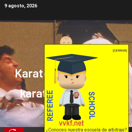
9 agosto, 2026
[CERRAR]
Karate mrprepor: el
karate en internet
El karate en internet
¿Conoces nuestra escuela de arbitraje?