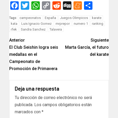
Facebook
Twitter
WhatsApp
Copy
Reddit
Digg
Meneam
Compar
Link
campeonatos
España
Juegos Olimpicos
karate
Tags:
kata
Luis Ignacio Gomez
mrprepor
numero 1
ranking
rfek
Sandra Sanchez
Talavera
Anterior
Siguiente
El Club Seishin logra seis
Marta García, el futuro
medallas en el
del karate
Campeonato de
Promoción de Primavera
Deja una respuesta
Tu dirección de correo electrónico no será
publicada.
Los campos obligatorios están
marcados con
*