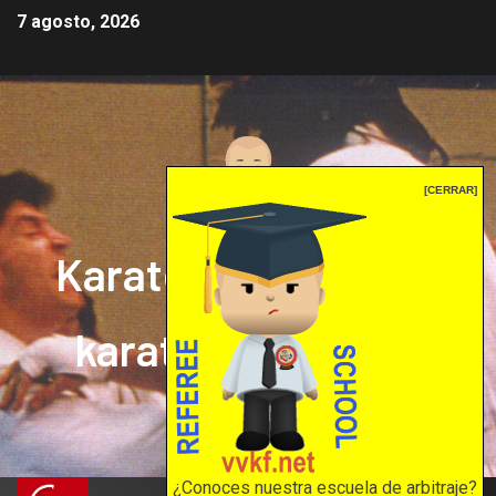
7 agosto, 2026
[CERRAR]
Karate mrprepor: el
karate en internet
El karate en internet
¿Conoces nuestra escuela de arbitraje?