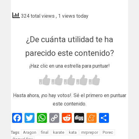
marca
324 total views
, 1 views today
¿De cuánta utilidad te ha
parecido este contenido?
¡Haz clic en una estrella para puntuar!
Hasta ahora, ¡no hay votos!. Sé el primero en puntuar
este contenido.
Facebook
Twitter
WhatsApp
Copy
Reddit
Digg
Meneam
Compar
Link
Aragon
final
karate
kata
mrprepor
Porec
Tags: