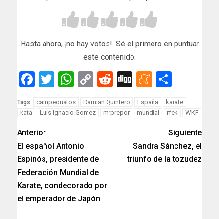
Hasta ahora, ¡no hay votos!. Sé el primero en puntuar
este contenido.
Facebook
Twitter
WhatsApp
Copy
Reddit
Digg
Meneam
Compar
Link
campeonatos
Damian Quintero
España
karate
Tags:
kata
Luis Ignacio Gomez
mrprepor
mundial
rfek
WKF
Anterior
Siguiente
El español Antonio
Sandra Sánchez, el
Espinós, presidente de
triunfo de la tozudez
Federación Mundial de
Karate, condecorado por
el emperador de Japón