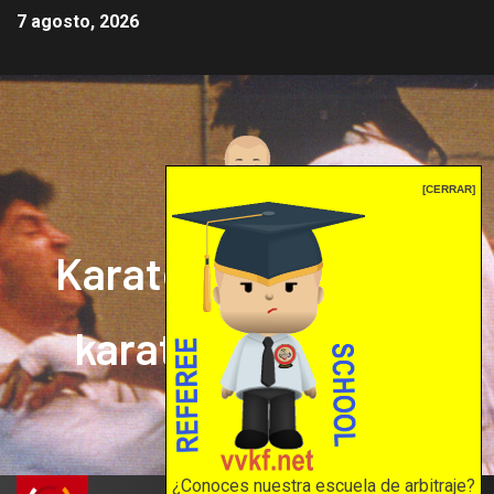
7 agosto, 2026
[CERRAR]
Karate mrprepor: el
karate en internet
El karate en internet
¿Conoces nuestra escuela de arbitraje?