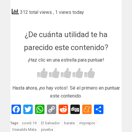
312 total views
, 1 views today
¿De cuánta utilidad te ha
parecido este contenido?
¡Haz clic en una estrella para puntuar!
Hasta ahora, ¡no hay votos!. Sé el primero en puntuar
este contenido.
Facebook
Twitter
WhatsApp
Copy
Reddit
Digg
Meneam
Compar
Link
covid-19
El Salvador
karate
mrprepor
Tags:
Oswalds Mata
prueba