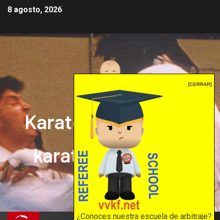
8 agosto, 2026
[CERRAR]
Karate mrprepor: el
karate en internet
El karate en internet
¿Conoces nuestra escuela de arbitraje?