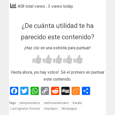
408 total views
, 3 views today
¿De cuánta utilidad te ha
parecido este contenido?
¡Haz clic en una estrella para puntuar!
Hasta ahora, ¡no hay votos!. Sé el primero en puntuar
este contenido.
Facebook
Twitter
WhatsApp
Copy
Reddit
Digg
Meneam
Compar
Link
campeonatos
centroamericano
karate
Tags:
Luis Ignacio Gomez
mrprepor
NIcaragua