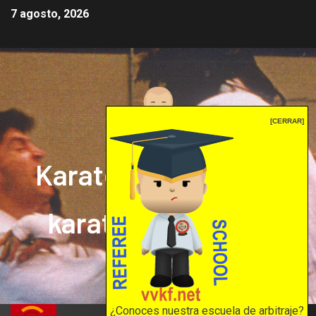
7 agosto, 2026
[CERRAR]
Karate mrprepor: el
karate en internet
El karate en internet
¿Conoces nuestra escuela de arbitraje?