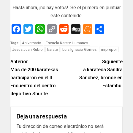
Hasta ahora, ¡no hay votos!. Sé el primero en puntuar
este contenido.
Facebook
Twitter
WhatsApp
Copy
Reddit
Digg
Meneam
Compar
Link
Aniversario
Escuela Karate Humanes
Tags:
Jesus Juan Rubio
karate
Luis Ignacio Gomez
mrprepor
Anterior
Siguiente
Más de 200 karatekas
La karateca Sandra
participaron en el II
Sánchez, bronce en
Encuentro del centro
Estambul
deportivo Shurite
Deja una respuesta
Tu dirección de correo electrónico no será