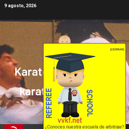
9 agosto, 2026
[CERRAR]
Karate mrprepor: el
karate en internet
El karate en internet
¿Conoces nuestra escuela de arbitraje?