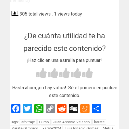
melillahoy
305 total views
, 1 views today
¿De cuánta utilidad te ha
parecido este contenido?
¡Haz clic en una estrella para puntuar!
Hasta ahora, ¡no hay votos!. Sé el primero en puntuar
este contenido.
Facebook
Twitter
WhatsApp
Copy
Reddit
Digg
Meneam
Compar
Link
arbitraje
Curso
Juan Antonio Velasco
karate
Tags:
Karate Olimpico
karate2024
Luis Ignacio Gomez
Melilla