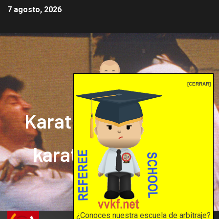
7 agosto, 2026
[CERRAR]
Karate mrprepor: el
karate en internet
El karate en internet
¿Conoces nuestra escuela de arbitraje?