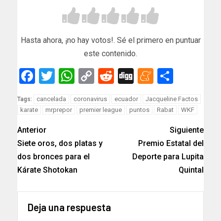
Hasta ahora, ¡no hay votos!. Sé el primero en puntuar
este contenido.
Facebook
Twitter
WhatsApp
Copy
Reddit
Digg
Meneam
Compar
Link
cancelada
coronavirus
ecuador
Jacqueline Factos
Tags:
karate
mrprepor
premier league
puntos
Rabat
WKF
Anterior
Siguiente
Siete oros, dos platas y
Premio Estatal del
dos bronces para el
Deporte para Lupita
Kárate Shotokan
Quintal
Deja una respuesta