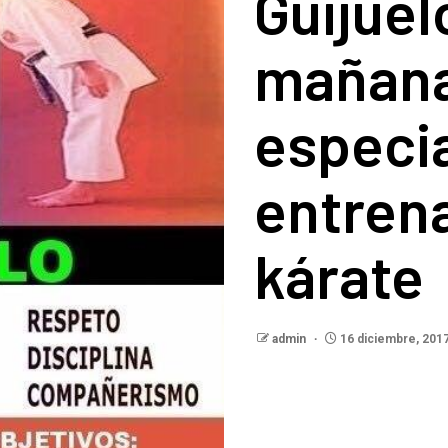
Guijuel
mañana
especia
entren
kárate
admin
16 diciembre, 201