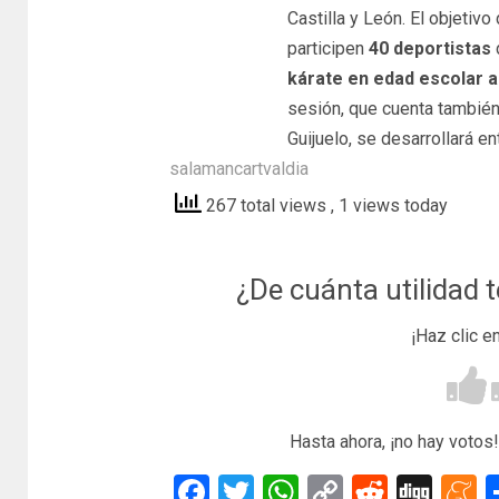
Castilla y León. El objetivo
participen
40 deportistas
kárate en edad escolar a
sesión, que cuenta también
Guijuelo, se desarrollará en
salamancartvaldia
267 total views
, 1 views today
¿De cuánta utilidad 
¡Haz clic e
Hasta ahora, ¡no hay votos!
Facebook
Twitter
WhatsApp
Copy
Reddit
Dig
M