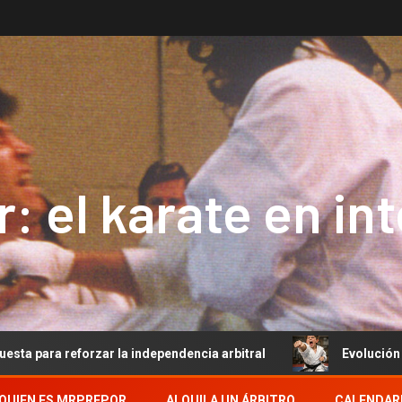
: el karate en in
zar la independencia arbitral
Evolución del Arbitraje d
QUIEN ES MRPREPOR
ALQUILA UN ÁRBITRO
CALENDAR