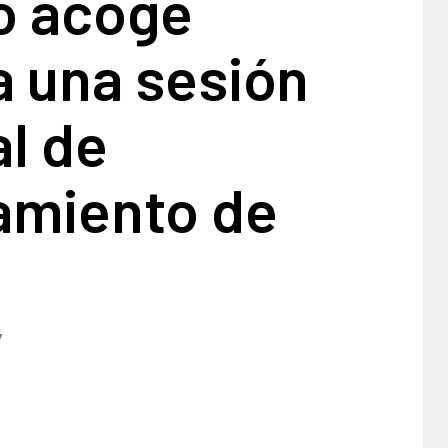
o acoge
 una sesión
l de
amiento de
7