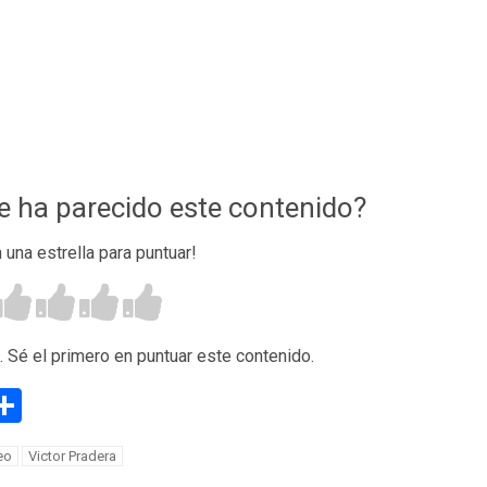
te ha parecido este contenido?
n una estrella para puntuar!
. Sé el primero en puntuar este contenido.
g
eneame
Compartir
eo
Victor Pradera