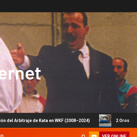
ternet
aje de Kata en WKF (2008–2024)
2 Oros, 1 Plata y 5 Bro
VER ONLINE
IO