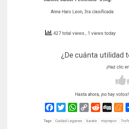
Anna Haro Leon, 3ra clasificada.
teleganes
427 total views
, 1 views today
¿De cuánta utilidad 
¡Haz clic e
Hasta ahora, ¡no hay votos!
Facebook
Twitter
WhatsApp
Copy
Reddit
Dig
M
Link
Cuidad Leganes
karate
mrprepor
Trof
Tags: