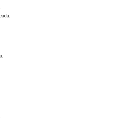
o
cada.
a.
.