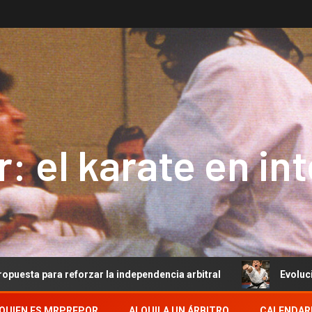
: el karate en in
reforzar la independencia arbitral
Evolución del Arbitr
QUIEN ES MRPREPOR
ALQUILA UN ÁRBITRO
CALENDAR