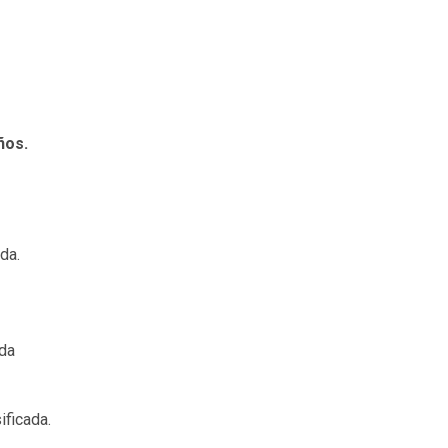
ños.
da.
ada
ificada.