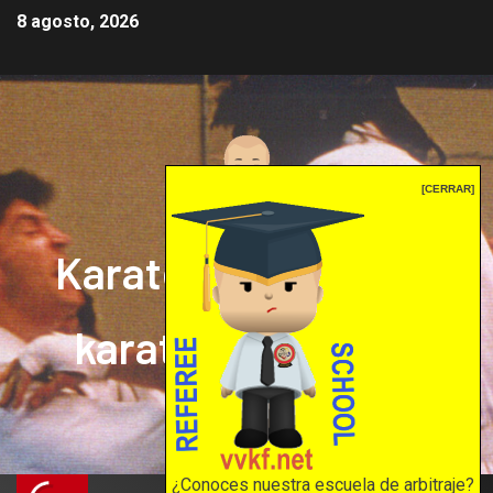
8 agosto, 2026
[CERRAR]
Karate mrprepor: el
karate en internet
El karate en internet
¿Conoces nuestra escuela de arbitraje?