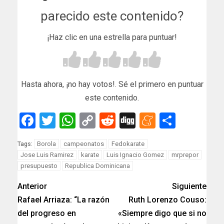
parecido este contenido?
¡Haz clic en una estrella para puntuar!
Hasta ahora, ¡no hay votos!. Sé el primero en puntuar
este contenido.
Facebook
Twitter
WhatsApp
Copy
Reddit
Digg
Meneam
Compar
Link
Borola
campeonatos
Fedokarate
Tags:
Jose Luis Ramirez
karate
Luis Ignacio Gomez
mrprepor
presupuesto
Republica Dominicana
Anterior
Siguiente
Rafael Arriaza: “La razón
Ruth Lorenzo Couso:
del progreso en
«Siempre digo que si no