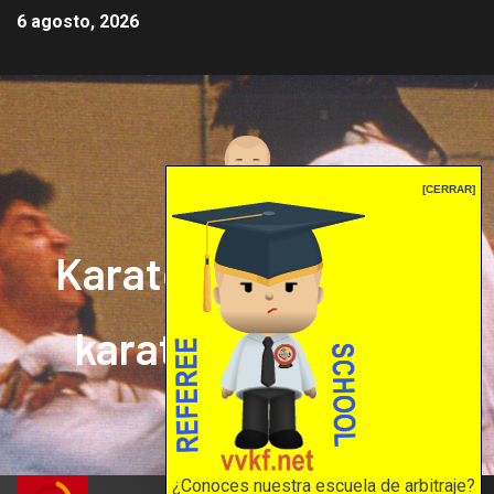
6 agosto, 2026
[CERRAR]
Karate mrprepor: el
karate en internet
El karate en internet
¿Conoces nuestra escuela de arbitraje?