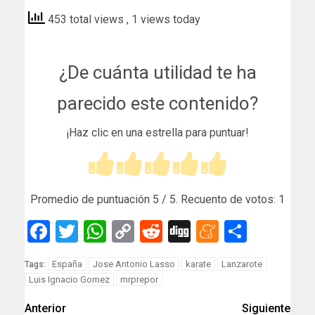
453 total views
, 1 views today
¿De cuánta utilidad te ha
parecido este contenido?
¡Haz clic en una estrella para puntuar!
Promedio de puntuación
5
/ 5. Recuento de votos:
1
Facebook
Twitter
WhatsApp
Copy
Reddit
Digg
Meneam
Compar
Link
España
Jose Antonio Lasso
karate
Lanzarote
Tags:
Luis Ignacio Gomez
mrprepor
Anterior
Siguiente