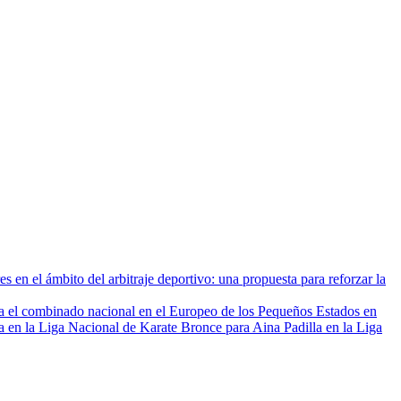
t
s en el ámbito del arbitraje deportivo: una propuesta para reforzar la
ra el combinado nacional en el Europeo de los Pequeños Estados en
Bronce para Aina Padilla en la Liga