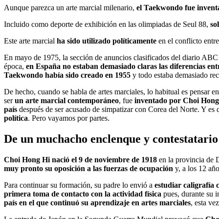
Aunque parezca un arte marcial milenario,
el Taekwondo fue inventa
Incluido como deporte de exhibición en las olimpiadas de Seul 88,
so
Este arte marcial
ha sido utilizado políticamente
en el conflicto entre
En mayo de 1975, la sección de anuncios clasificados del diario ABC
época,
en España no estaban demasiado claras las diferencias en
Taekwondo había sido creado en 1955
y todo estaba demasiado rec
De hecho, cuando se habla de artes marciales, lo habitual es pensar 
ser
un arte marcial contemporáneo
, fue
inventado por Choi Hong
país
después de ser acusado de simpatizar con Corea del Norte. Y es 
política
. Pero vayamos por partes.
De un muchacho enclenque y contestatario 
Choi Hong Hi nació el 9 de noviembre de 1918
en la provincia de 
muy pronto su oposición a las fuerzas de ocupación
y, a los 12 año
Para continuar su formación, su padre lo envió a
estudiar caligrafía
primera toma de contacto con la actividad física
pues, durante su i
país en el que continuó su aprendizaje en artes marciales
, esta ve