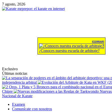
Saltar
7 agosto, 2026
al
contenido
Karate mrprepor: e
[CERRAR]
¿Conoces nuestra escuela de arbitraje?
El karate en internet
Exclusivo
Últimas noticias
independencia arbitral
Chipre
Nuevas 
Nacional de Karate
Menú
Examen
principal
Comunícate con nosotros