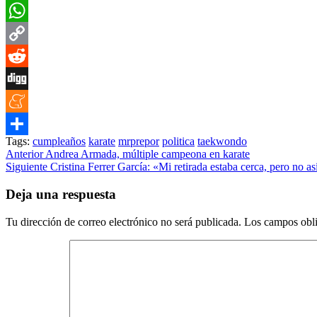
Twitter
WhatsApp
Copy
Link
Reddit
Digg
Meneame
Tags:
cumpleaños
karate
mrprepor
politica
taekwondo
Compartir
Post
Anterior
Andrea Armada, múltiple campeona en karate
Siguiente
Cristina Ferrer García: «Mi retirada estaba cerca, pero no as
navigation
Deja una respuesta
Tu dirección de correo electrónico no será publicada.
Los campos obli