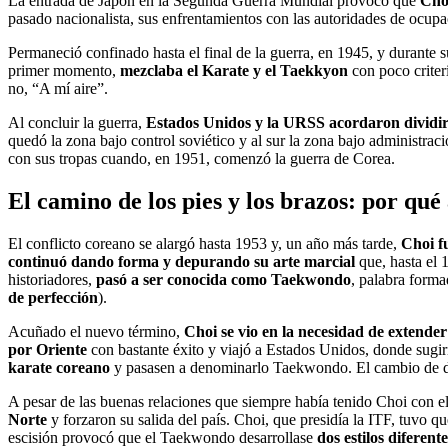
La entrada de Japón en la Segunda Guerra Mundial provocó que
Choi
pasado nacionalista, sus enfrentamientos con las autoridades de ocup
Permaneció confinado hasta el final de la guerra, en 1945, y durante s
primer momento,
mezclaba el Karate y el Taekkyon
con poco criter
no, “A mí aire”.
Al concluir la guerra,
Estados Unidos y la URSS acordaron dividi
quedó la zona bajo control soviético y al sur la zona bajo administr
con sus tropas cuando, en 1951, comenzó la guerra de Corea.
El camino de los pies y los brazos: por q
El conflicto coreano se alargó hasta 1953 y, un año más tarde,
Choi f
continuó dando forma y depurando su arte marcial
que, hasta el 
historiadores,
pasó a ser conocida como Taekwondo
, palabra forma
de perfección
).
Acuñado el nuevo término,
Choi se vio en la necesidad de extender
por Oriente
con bastante éxito y viajó a Estados Unidos, donde sugiri
karate coreano
y pasasen a denominarlo Taekwondo. El cambio de de
A pesar de las buenas relaciones que siempre había tenido Choi con e
Norte
y forzaron su salida del país. Choi, que presidía la ITF, tuvo 
escisión provocó que el Taekwondo desarrollase
dos estilos diferen