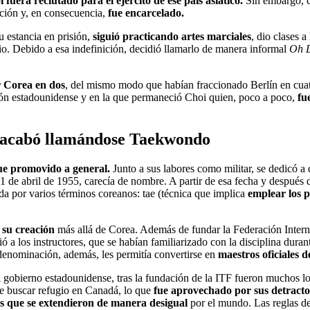
 fuera reclutado para el ejército de ese país asiático.
Sin embargo, cu
ación y, en consecuencia,
fue encarcelado.
u estancia en prisión,
siguió practicando artes marciales
, dio clases 
io. Debido a esa indefinición, decidió llamarlo de manera informal
Oh 
r Corea en dos
, del mismo modo que habían fraccionado Berlín en cuatro
ación estadounidense y en la que permaneció Choi quien, poco a poco,
fu
ué acabó llamándose Taekwondo
ue promovido a general.
Junto a sus labores como militar, se dedicó a d
11 de abril de 1955, carecía de nombre. A partir de esa fecha y después 
da por varios términos coreanos: tae (técnica que implica
emplear los p
 su creación
más allá de Corea. Además de fundar la Federación Inte
ó a los instructores, que se habían familiarizado con la disciplina dura
nominación, además, les permitía convertirse en
maestros oficiales d
l gobierno estadounidense, tras la fundación de la ITF fueron muchos 
que buscar refugio en Canadá, lo que
fue aprovechado por sus detract
tes que se extendieron de manera desigual
por el mundo. Las reglas de