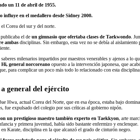
do un 11 de abril de 1955.
lo influye en el medallero desde Sidney 2000.
 el Corea del sur y del norte.
 publicaba el de
un gimnasio que ofertaba clases de
Taekwondo
. Ju
tre ambas
disciplinas. Sin embargo, esta vez no se debía al aislamiento
iente.
en saberes milenarios impartidos por maestros venerables y ajenos a lo
 Hi, general norcoreano
opuesto a la intervención japonesa, que aca
que, para complicar un poco más todo lo relacionado con esta discipli
a general del ejército
Dae Hwa, actual Corea del Norte, que en esa época, estaba bajo domina
s, fue expulsado del colegio por sus críticas al gobierno nipón.
 con un prestigioso maestro también experto en Taekkyon
, arte mar
nfancia y primera juventud, había sido bastante enfermizo y enclenque.
z en Karate, disciplina en la que alcanzó el grado de cinturón negro.