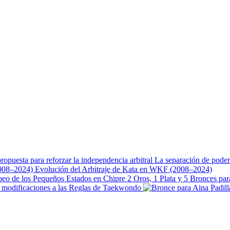
l karate en interne
La separación de podere
Evolución del Arbitraje de Kata en WKF (2008–2024)
2 Oros, 1 Plata y 5 Bronces pa
modificaciones a las Reglas de Taekwondo