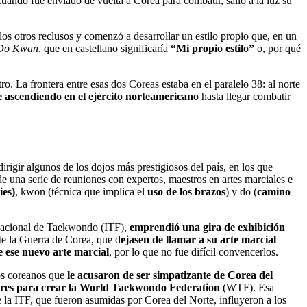
ando fue enviado de vuelta a Corea para combatir, salió a la luz su
a los otros reclusos y comenzó a desarrollar un estilo propio que, en un
Do Kwan
, que en castellano significaría
“Mi propio estilo”
o, por qué
. La frontera entre esas dos Coreas estaba en el paralelo 38: al norte
e ascendiendo en el ejército norteamericano
hasta llegar combatir
irigir algunos de los dojos más prestigiosos del país, en los que
de una serie de reuniones con expertos, maestros en artes marciales e
ies)
, kwon (técnica que implica el
uso de los brazos
) y do (
camino
rnacional de Taekwondo (ITF),
emprendió una gira de exhibición
nte la Guerra de Corea, que d
ejasen de llamar a su arte marcial
e ese nuevo arte marcial
, por lo que no fue difícil convencerlos.
los coreanos que
le acusaron de ser simpatizante de Corea del
ores para crear la World Taekwondo Federation
(WTF). Esa
 la ITF, que fueron asumidas por Corea del Norte, influyeron a los