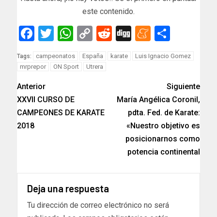
este contenido.
Facebook
Twitter
WhatsApp
Copy
Reddit
Digg
Meneam
Compar
Link
campeonatos
España
karate
Luis Ignacio Gomez
Tags:
mrprepor
ON Sport
Utrera
Anterior
Siguiente
XXVII CURSO DE
María Angélica Coronil,
CAMPEONES DE KARATE
pdta. Fed. de Karate:
2018
«Nuestro objetivo es
posicionarnos como
potencia continental
Deja una respuesta
Tu dirección de correo electrónico no será