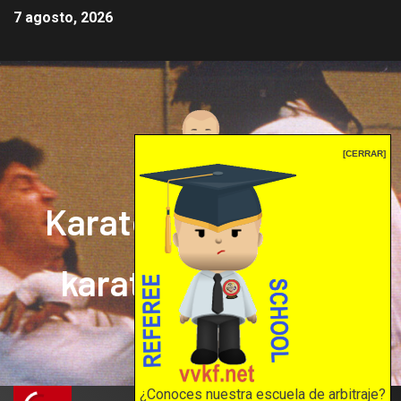
7 agosto, 2026
[CERRAR]
Karate mrprepor: el
karate en internet
El karate en internet
¿Conoces nuestra escuela de arbitraje?