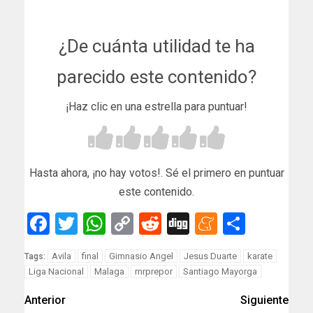
¿De cuánta utilidad te ha
parecido este contenido?
¡Haz clic en una estrella para puntuar!
Hasta ahora, ¡no hay votos!. Sé el primero en puntuar
este contenido.
Facebook
Twitter
WhatsApp
Copy
Reddit
Digg
Meneam
Compar
Link
Avila
final
Gimnasio Angel
Jesus Duarte
karate
Tags:
Liga Nacional
Malaga
mrprepor
Santiago Mayorga
Anterior
Siguiente