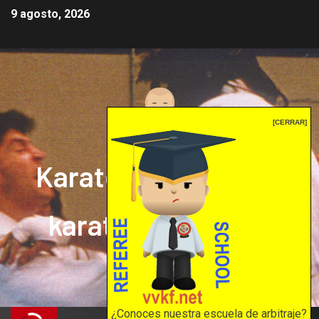
9 agosto, 2026
[CERRAR]
Karate mrprepor: el
karate en internet
El karate en internet
¿Conoces nuestra escuela de arbitraje?