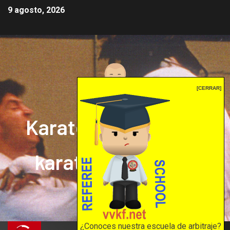
9 agosto, 2026
[CERRAR]
Karate mrprepor: el
karate en internet
El karate en internet
¿Conoces nuestra escuela de arbitraje?