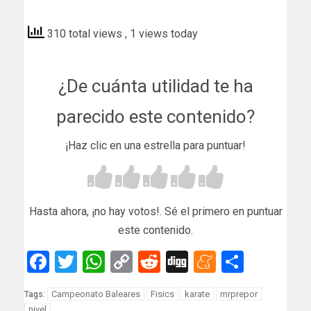
deportebalear
310 total views
, 1 views today
¿De cuánta utilidad te ha
parecido este contenido?
¡Haz clic en una estrella para puntuar!
Hasta ahora, ¡no hay votos!. Sé el primero en puntuar
este contenido.
Facebook
Twitter
WhatsApp
Copy
Reddit
Digg
Meneam
Compar
Link
Campeonato Baleares
Fisics
karate
mrprepor
Tags:
nivel