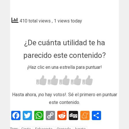
elfarodeceuta
410 total views
, 1 views today
¿De cuánta utilidad te ha
parecido este contenido?
¡Haz clic en una estrella para puntuar!
Hasta ahora, ¡no hay votos!. Sé el primero en puntuar
este contenido.
Facebook
Twitter
WhatsApp
Copy
Reddit
Digg
Meneam
Compar
Link
Ceuta
Fekaceuta
Granada
karate
Tags: