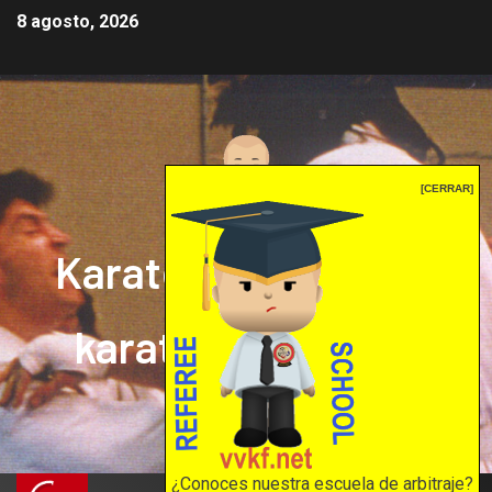
8 agosto, 2026
[CERRAR]
Karate mrprepor: el
karate en internet
El karate en internet
¿Conoces nuestra escuela de arbitraje?