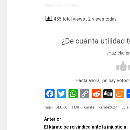
deportes-torrejon
455 total views
, 2 views today
¿De cuánta utilidad 
¡Haz clic e
Hasta ahora, ¡no hay votos!
Facebook
Twitter
WhatsApp
Copy
Reddit
Dig
M
Link
DEUKO
FMK
karate
karate2024
Luis
Tags:
Anterior
El kárate se reivindica ante la injusticia