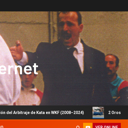
ternet
je de Kata en WKF (2008–2024)
2 Oros, 1 Plata y 5 Bron
VER ONLINE
IO