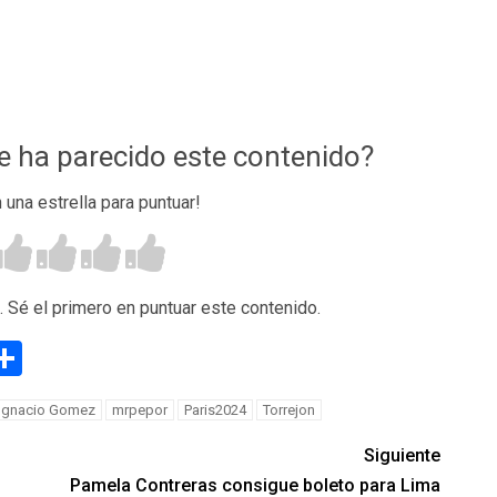
te ha parecido este contenido?
n una estrella para puntuar!
. Sé el primero en puntuar este contenido.
g
eneame
Compartir
 Ignacio Gomez
mrpepor
Paris2024
Torrejon
Siguiente
Pamela Contreras consigue boleto para Lima