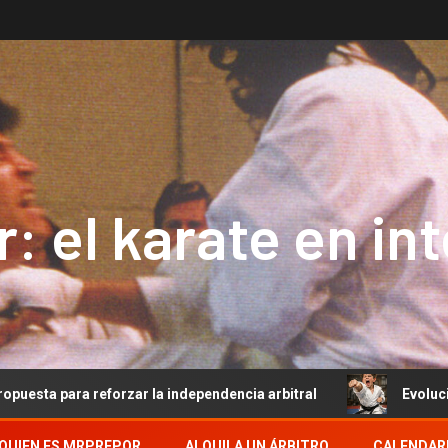
: el karate en in
reforzar la independencia arbitral
Evolución del Arbitra
QUIEN ES MRPREPOR
ALQUILA UN ÁRBITRO
CALENDAR