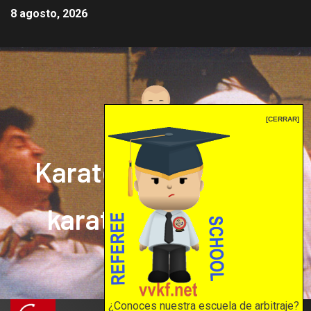
8 agosto, 2026
[CERRAR]
Karate mrprepor: el
karate en internet
El karate en internet
¿Conoces nuestra escuela de arbitraje?