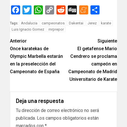
Facebook
Twitter
WhatsApp
Copy
Reddit
Digg
Meneam
Compar
Link
Andalucia
campeonatos
Dakentai
Jerez
karate
Tags:
Luis Ignacio Gomez
mrprepor
Anterior
Siguiente
Once karatekas de
El getafense Mario
Olympic Marbella estarán
Cendrero se proclama
en la preselección del
campeón en
Campeonato de España
Campeonato de Madrid
Universitario de Karate
Deja una respuesta
Tu dirección de correo electrónico no será
publicada.
Los campos obligatorios están
marcados con
*