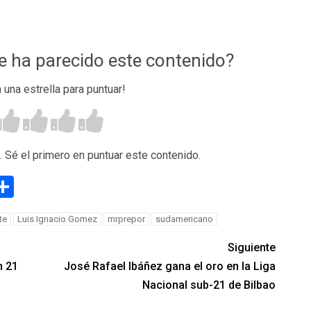
te ha parecido este contenido?
n una estrella para puntuar!
. Sé el primero en puntuar este contenido.
g
eneame
Compartir
te
Luis Ignacio Gomez
mrprepor
sudamericano
Siguiente
n 21
José Rafael Ibáñez gana el oro en la Liga
Nacional sub-21 de Bilbao