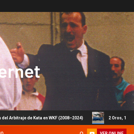
ternet
 de Kata en WKF (2008–2024)
2 Oros, 1 Plata y 5 Bronces
VER ONLINE
IO