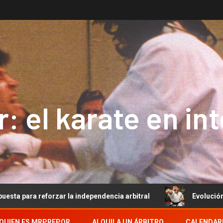
: el karate en in
orzar la independencia arbitral
Evolución del Arbitraje
QUIEN ES MRPREPOR
ALQUILA UN ÁRBITRO
CALENDAR