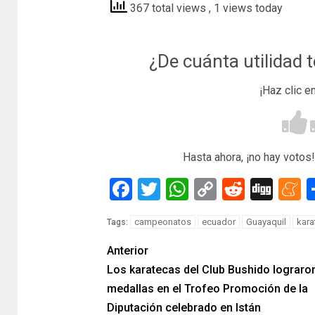
367 total views
, 1 views today
¿De cuánta utilidad 
¡Haz clic e
Hasta ahora, ¡no hay votos!
Facebook
Twitter
WhatsApp
Copy
Reddit
Dig
M
Link
campeonatos
ecuador
Guayaquil
kara
Tags:
Anterior
Los karatecas del Club Bushido lograro
medallas en el Trofeo Promoción de la
Diputación celebrado en Istán