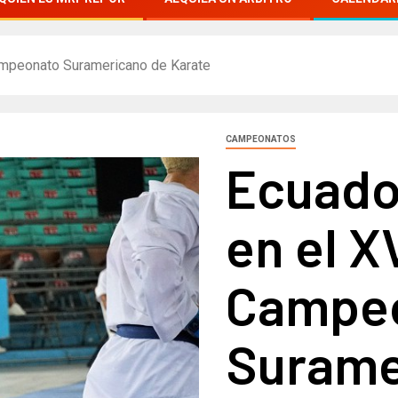
Campeonato Suramericano de Karate
CAMPEONATOS
Ecuado
en el XV
Campe
Surame