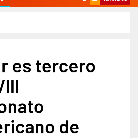
r es tercero
III
onato
ricano de