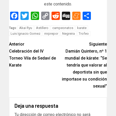
este contenido.
Facebook
Twitter
WhatsApp
Copy
Reddit
Digg
Meneam
Compar
Link
Akai Ryu
Astillero
campeonatos
karate
Tags:
Luis Ignacio Gomez
mrprepor
Negreira
Trofeo
Anterior
Siguiente
Celebración del IV
Damián Quintero, nº 1
Torneo Vila de Sedaví de
mundial de kárate: “Se
Karate
tendría que valorar al
deportista sin que
importase su condición
sexual”
Deja una respuesta
Tu dirección de correo electrónico no será