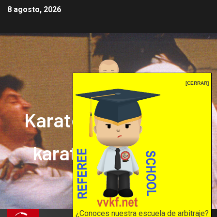
8 agosto, 2026
[CERRAR]
Karate mrprepor: el
karate en internet
El karate en internet
¿Conoces nuestra escuela de arbitraje?