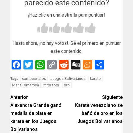
parecido este contenido?
¡Haz clic en una estrella para puntuar!
Hasta ahora, ¡no hay votos!. Sé el primero en puntuar
este contenido.
Facebook
Twitter
WhatsApp
Copy
Reddit
Digg
Meneam
Compar
Link
campeonatos
Juegos Bolivarianos
karate
Tags:
Maria Dimitrova
mrprepor
oro
Anterior
Siguiente
Alexandra Grande ganó
Karate venezolano se
medalla de plata en
bañó de oro en los
karate en los Juegos
Juegos Bolivarianos
Bolivarianos