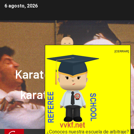
6 agosto, 2026
[CERRAR]
Karate mrprepor: el
karate en internet
El karate en internet
¿Conoces nuestra escuela de arbitraje?