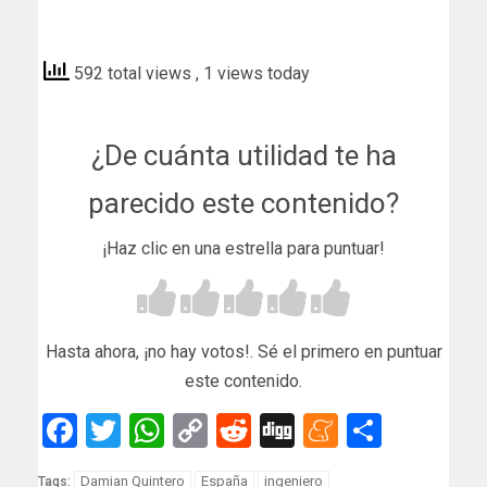
elmundo
592 total views
, 1 views today
¿De cuánta utilidad te ha
parecido este contenido?
¡Haz clic en una estrella para puntuar!
Hasta ahora, ¡no hay votos!. Sé el primero en puntuar
este contenido.
Facebook
Twitter
WhatsApp
Copy
Reddit
Digg
Meneam
Compar
Link
Damian Quintero
España
ingeniero
Tags: