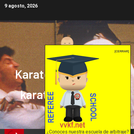
9 agosto, 2026
[CERRAR]
Karate mrprepor: el
karate en internet
El karate en internet
¿Conoces nuestra escuela de arbitraje?