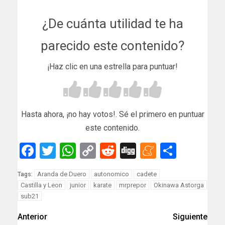
¿De cuánta utilidad te ha
parecido este contenido?
¡Haz clic en una estrella para puntuar!
Hasta ahora, ¡no hay votos!. Sé el primero en puntuar
este contenido.
Facebook
Twitter
WhatsApp
Copy
Reddit
Digg
Meneam
Compar
Link
Aranda de Duero
autonomico
cadete
Tags:
Castilla y Leon
junior
karate
mrprepor
Okinawa Astorga
sub21
Anterior
Siguiente