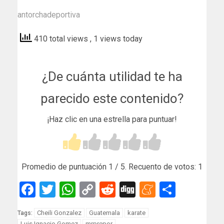
antorchadeportiva
410 total views
, 1 views today
¿De cuánta utilidad te ha
parecido este contenido?
¡Haz clic en una estrella para puntuar!
Promedio de puntuación
1
/ 5. Recuento de votos:
1
Facebook
Twitter
WhatsApp
Copy
Reddit
Digg
Meneam
Compar
Link
Cheili Gonzalez
Guatemala
karate
Tags:
Luis Ignacio Gomez
mrprepor