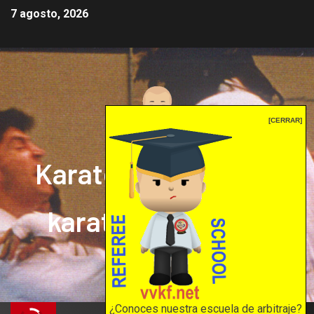
7 agosto, 2026
[CERRAR]
Karate mrprepor: el
karate en internet
El karate en internet
¿Conoces nuestra escuela de arbitraje?