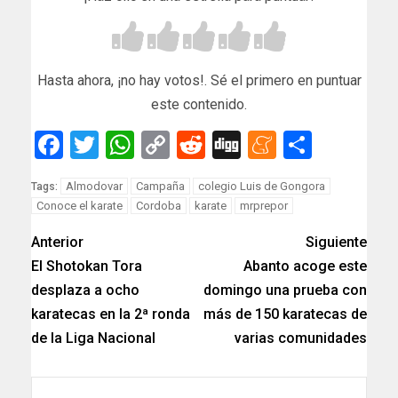
Hasta ahora, ¡no hay votos!. Sé el primero en puntuar
este contenido.
Facebook
Twitter
WhatsApp
Copy
Reddit
Digg
Meneam
Compar
Link
Almodovar
Campaña
colegio Luis de Gongora
Tags:
Conoce el karate
Cordoba
karate
mrprepor
Anterior
Siguiente
El Shotokan Tora
Abanto acoge este
desplaza a ocho
domingo una prueba con
karatecas en la 2ª ronda
más de 150 karatecas de
de la Liga Nacional
varias comunidades