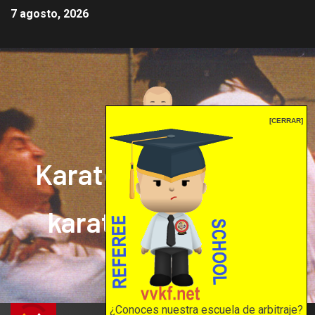
7 agosto, 2026
[CERRAR]
Karate mrprepor: el
karate en internet
El karate en internet
¿Conoces nuestra escuela de arbitraje?