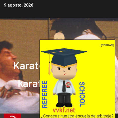
9 agosto, 2026
[CERRAR]
Karate mrprepor: el
karate en internet
El karate en internet
¿Conoces nuestra escuela de arbitraje?