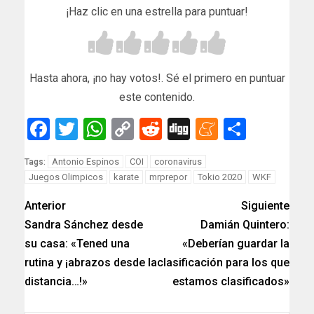
¡Haz clic en una estrella para puntuar!
Hasta ahora, ¡no hay votos!. Sé el primero en puntuar
este contenido.
Facebook
Twitter
WhatsApp
Copy
Reddit
Digg
Meneam
Compar
Link
Antonio Espinos
COI
coronavirus
Tags:
Juegos Olimpicos
karate
mrprepor
Tokio 2020
WKF
Anterior
Siguiente
Sandra Sánchez desde
Damián Quintero:
su casa: «Tened una
«Deberían guardar la
rutina y ¡abrazos desde la
clasificación para los que
distancia…!»
estamos clasificados»