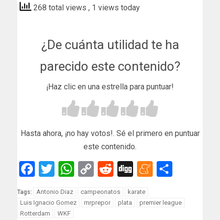
268 total views
, 1 views today
¿De cuánta utilidad te ha
parecido este contenido?
¡Haz clic en una estrella para puntuar!
Hasta ahora, ¡no hay votos!. Sé el primero en puntuar
este contenido.
Facebook
Twitter
WhatsApp
Copy
Reddit
Digg
Meneam
Compar
Link
Antonio Diaz
campeonatos
karate
Tags:
Luis Ignacio Gomez
mrprepor
plata
premier league
Rotterdam
WKF