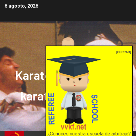
6 agosto, 2026
[CERRAR]
Karate mrprepor: el
karate en internet
El karate en internet
¿Conoces nuestra escuela de arbitraje?