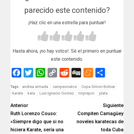
parecido este contenido?
¡Haz clic en una estrella para puntuar!
Hasta ahora, ¡no hay votos!. Sé el primero en puntuar
este contenido.
Facebook
Twitter
WhatsApp
Copy
Reddit
Digg
Meneam
Compar
Link
andrea armada
campeonatos
Copa Simon Bolivar
Tags:
karate
kata
Luis Ignacio Gomez
mrprepor
plata
Anterior
Siguiente
Ruth Lorenzo Couso:
Compiten Camagüey
«Siempre digo que si no
noveles karatecas de
hiciera Karate, sería una
toda Cuba