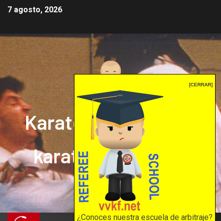
7 agosto, 2026
[CERRAR]
Karate mrprepor: el
karate en internet
El karate en internet
¿Conoces nuestra escuela de arbitraje?