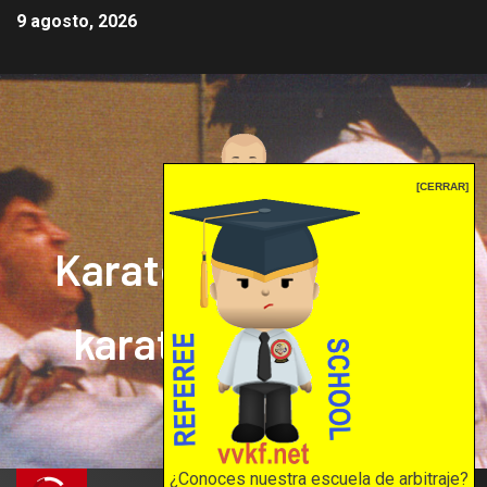
9 agosto, 2026
[CERRAR]
Karate mrprepor: el
karate en internet
El karate en internet
¿Conoces nuestra escuela de arbitraje?