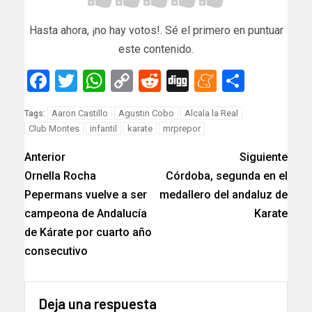
Hasta ahora, ¡no hay votos!. Sé el primero en puntuar
este contenido.
Facebook
Twitter
WhatsApp
Copy
Reddit
Digg
Meneam
Compar
Link
Aaron Castillo
Agustin Cobo
Alcala la Real
Tags:
Club Montes
infantil
karate
mrprepor
Anterior
Siguiente
Ornella Rocha
Córdoba, segunda en el
Pepermans vuelve a ser
medallero del andaluz de
campeona de Andalucía
Karate
de Kárate por cuarto año
consecutivo
Deja una respuesta