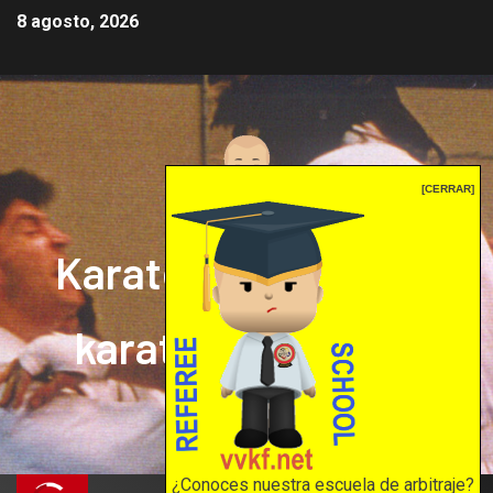
8 agosto, 2026
[CERRAR]
Karate mrprepor: el
karate en internet
El karate en internet
¿Conoces nuestra escuela de arbitraje?