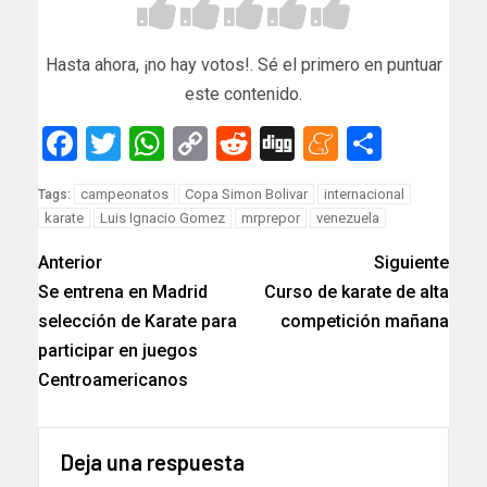
Hasta ahora, ¡no hay votos!. Sé el primero en puntuar
este contenido.
Facebook
Twitter
WhatsApp
Copy
Reddit
Digg
Meneam
Compar
Link
campeonatos
Copa Simon Bolivar
internacional
Tags:
karate
Luis Ignacio Gomez
mrprepor
venezuela
Anterior
Siguiente
Se entrena en Madrid
Curso de karate de alta
selección de Karate para
competición mañana
participar en juegos
Centroamericanos
Deja una respuesta