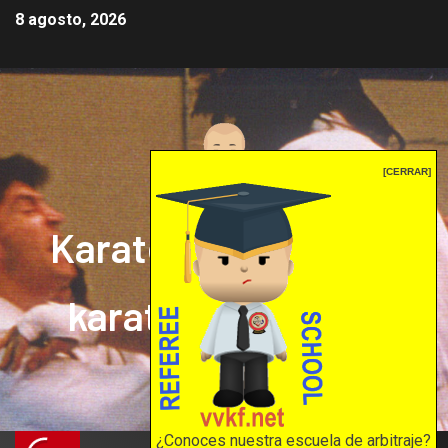
8 agosto, 2026
[CERRAR]
Karate mrprepor: el
karate en internet
El karate en internet
¿Conoces nuestra escuela de arbitraje?