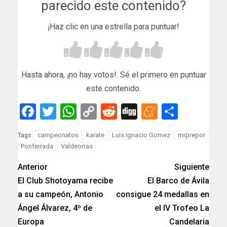
parecido este contenido?
¡Haz clic en una estrella para puntuar!
Hasta ahora, ¡no hay votos!. Sé el primero en puntuar
este contenido.
Facebook
Twitter
WhatsApp
Copy
Reddit
Digg
Meneam
Compar
Link
campeonatos
karate
Luis Ignacio Gomez
mrprepor
Tags:
Ponferrada
Valdeorras
Anterior
Siguiente
El Club Shotoyama recibe
El Barco de Ávila
a su campeón, Antonio
consigue 24 medallas en
Ángel Álvarez, 4º de
el IV Trofeo La
Europa
Candelaria