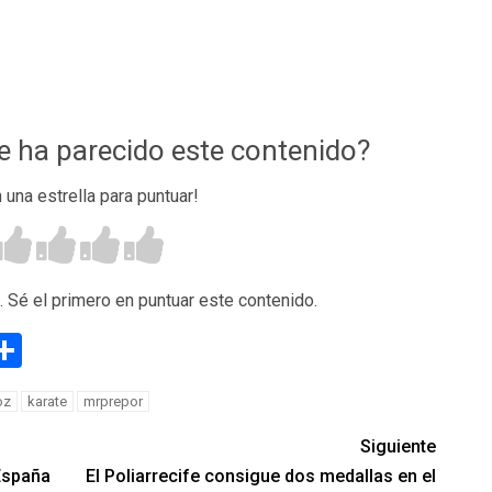
te ha parecido este contenido?
n una estrella para puntuar!
. Sé el primero en puntuar este contenido.
g
eneame
Compartir
oz
karate
mrprepor
Siguiente
España
El Poliarrecife consigue dos medallas en el