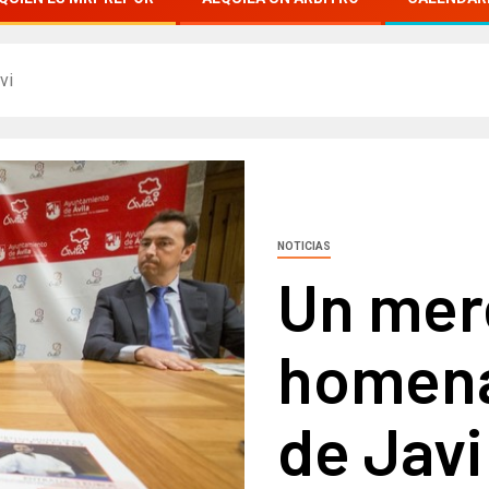
vi
NOTICIAS
Un mer
homenaj
de Javi