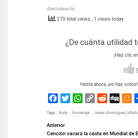
diariodeavila
273 total views
, 1 views today
¿De cuánta utilidad 
¡Haz clic e
Hasta ahora, ¡no hay votos!
Facebook
Twitter
WhatsApp
Copy
Reddit
Dig
M
Link
Avila
homenaje
Javier dominguez Villah
Tags:
Anterior
Cención sacará la casta en Mundial de 