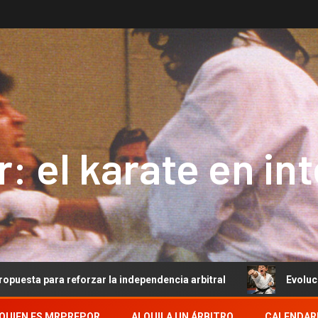
: el karate en in
reforzar la independencia arbitral
Evolución del Arbitr
QUIEN ES MRPREPOR
ALQUILA UN ÁRBITRO
CALENDAR