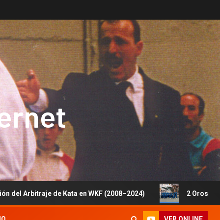
ternet
aje de Kata en WKF (2008–2024)
2 Oros, 1 Plata y 5 Bron
VER ONLINE
IO