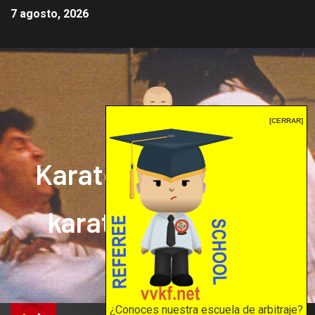
7 agosto, 2026
[CERRAR]
Karate mrprepor: el
karate en internet
El karate en internet
¿Conoces nuestra escuela de arbitraje?