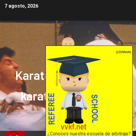
7 agosto, 2026
[CERRAR]
Karate mrprepor: el
karate en internet
El karate en internet
¿Conoces nuestra escuela de arbitraje?