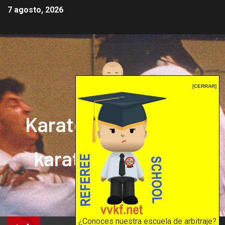
7 agosto, 2026
[CERRAR]
Karate mrprepor: el
karate en internet
El karate en internet
¿Conoces nuestra escuela de arbitraje?