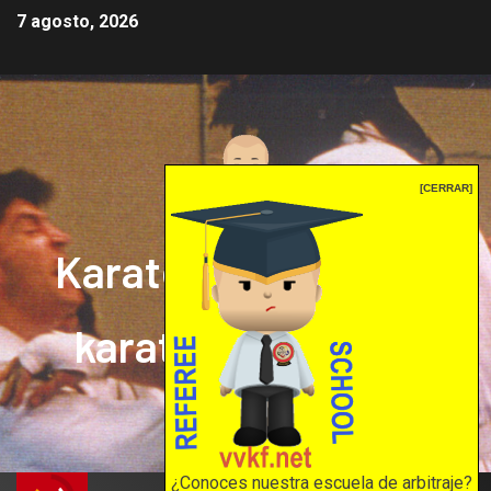
7 agosto, 2026
[CERRAR]
Karate mrprepor: el
karate en internet
El karate en internet
¿Conoces nuestra escuela de arbitraje?