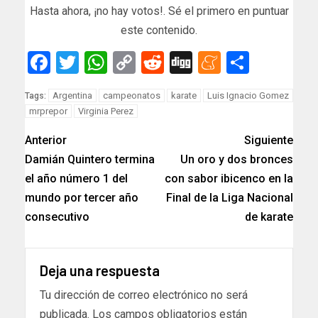
Hasta ahora, ¡no hay votos!. Sé el primero en puntuar
este contenido.
Facebook
Twitter
WhatsApp
Copy
Reddit
Digg
Meneam
Compar
Link
Argentina
campeonatos
karate
Luis Ignacio Gomez
Tags:
mrprepor
Virginia Perez
Anterior
Siguiente
Damián Quintero termina
Un oro y dos bronces
el año número 1 del
con sabor ibicenco en la
mundo por tercer año
Final de la Liga Nacional
consecutivo
de karate
Deja una respuesta
Tu dirección de correo electrónico no será
publicada.
Los campos obligatorios están