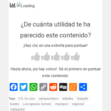
¿De cuánta utilidad te ha
parecido este contenido?
¡Haz clic en una estrella para puntuar!
Hasta ahora, ¡no hay votos!. Sé el primero en puntuar
este contenido.
Facebook
Twitter
WhatsApp
Copy
Reddit
Digg
Meneam
Compar
Link
C.D. la Luna
campeonatos
edades
Guijuelo
Tags:
karate
Luis Ignacio Gomez
mrprepor
regional
Valladolid