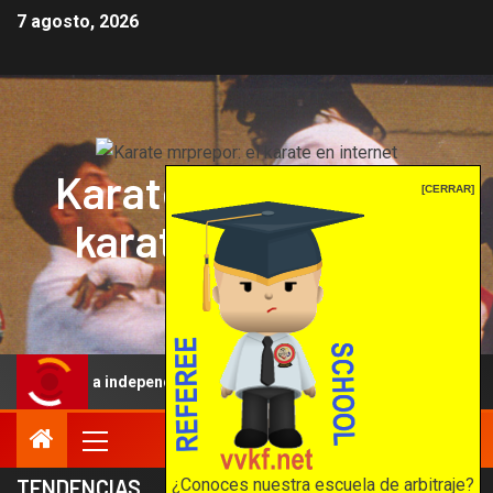
7 agosto, 2026
Karate mrprepor: el
[CERRAR]
karate en internet
El karate en internet
ar la independencia arbitral
Evolución del Arbitraje de
¿Conoces nuestra escuela de arbitraje?
TENDENCIAS