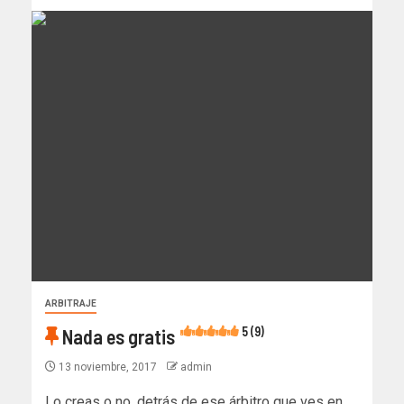
ARBITRAJE
5 (9)
Nada es gratis
13 noviembre, 2017
admin
Lo creas o no, detrás de ese árbitro que ves en