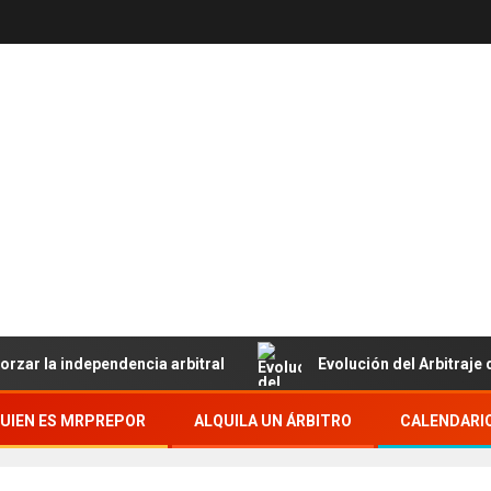
: el karate en in
 independencia arbitral
Evolución del Arbitraje de Kata
UIEN ES MRPREPOR
ALQUILA UN ÁRBITRO
CALENDARI